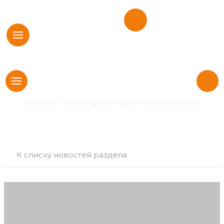
г. Москва,
Найти
Пресненская
Искать:
везде
набережная,
8 800 222 07 05
д. 12, этаж 64, офис 11
(работаем по всей РФ)
Поправки
Главная
Новости
в ПП 719
ВКЛЮЧИТЕ ПРОДУКЦИЮ В РЕЕСТР МИНПРОМТОРГА
К списку новостей раздела