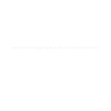
г. Москва, Пресненская набережная,
д. 12, этаж 64, офис 11 (работаем по все
ВКЛЮЧИТЕ ПРОДУКЦИЮ В РЕЕСТР МИНПРОМТОРГА
и регистрационное уд
к