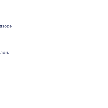
дзоре.
лей.