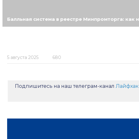
Балльная система в реестре Минпромторга: как 
5 августа 2025
680
Подпишитесь на наш телеграм-канал
Лайфхак