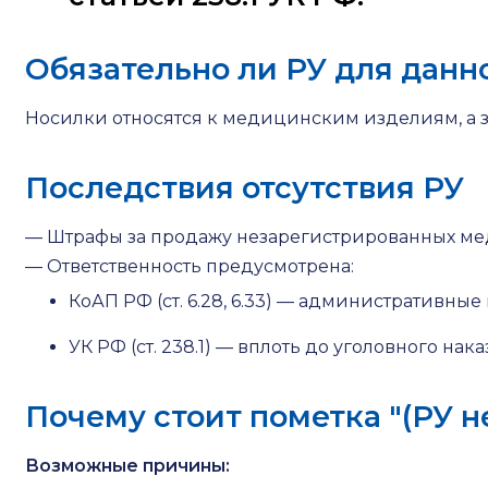
Обязательно ли РУ для данн
Носилки относятся к медицинским изделиям, а з
Последствия отсутствия РУ
— Штрафы за продажу незарегистрированных ме
— Ответственность предусмотрена:
КоАП РФ (ст. 6.28, 6.33) — административны
УК РФ (ст. 238.1) — вплоть до уголовного нака
Почему стоит пометка "(РУ н
Возможные причины: