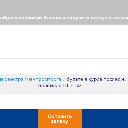
набрать максимум баллов и получить доступ к госза
и реестра Минпромторга
и будьте в курсе последни
правилах ТПП РФ.
Оставить
заявку