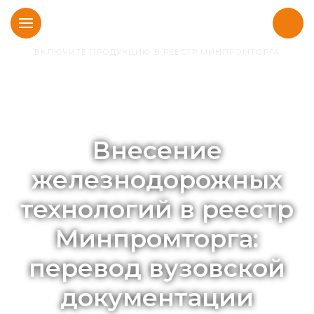
ВКЛЮЧИТЕ ПРОДУКЦИЮ В РЕЕСТР МИНПРОМТОРГА
Главная
Кейсы
Система диспетчерского управления линией
метрополитена
Внесение
железнодорожных
технологий в реестр
Минпромторга:
перевод вузовской
документации