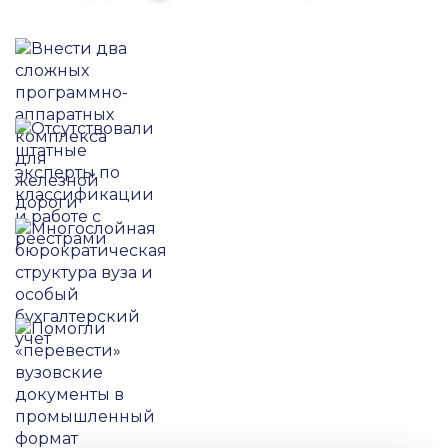
Цель: внести два сложных
программно-аппаратных
комплекса для железной дороги
Проблема: отсутствовали
штатные эксперты по
классификации и работе с
реестрами
Многослойная
бюрократическая структура
вуза и особый бухгалтерский
учет
Одно из решений: помогли
«перевести» вузовские
документы в промышленный
формат