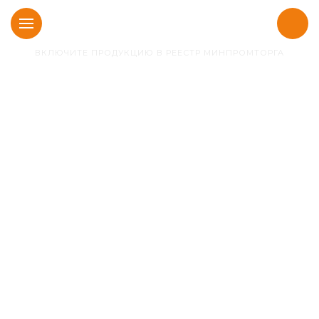
ВКЛЮЧИТЕ ПРОДУКЦИЮ В РЕЕСТР МИНПРОМТОРГА
Главная
Включение в Реестр промышленной продукции в
соответствии с постановлением Правительства РФ
№719
Включение в Реестр
промышленной
продукции в
соответствии с
постановлением
Правительства РФ