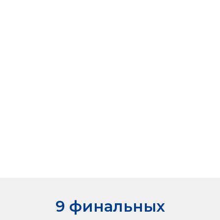
Ольга Юрьевна
ООО "Андрей Первый",
производство мебели
9 финальных