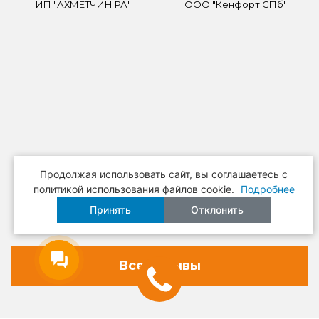
ИП "АХМЕТЧИН РА"
ООО "Кенфорт СПб"
Продолжая использовать сайт, вы соглашаетесь c
ООО "МЕГАПЛАСТ
НПФ "РЕССОРА"
политикой использования файлов cookie.
Подробнее
ПРОДАКШН"
Принять
Отклонить
Все отзывы