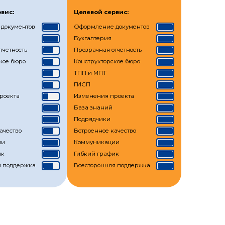
вис:
Целевой сервис:
документов
Оформление документов
Бухгалтерия
тчетность
Прозрачная отчетность
кое бюро
Конструкторское бюро
ТПП и МПТ
ГИСП
роекта
Изменения проекта
База знаний
Подрядчики
ачество
Встроенное качество
ии
Коммуникации
ик
Гибкий график
я поддержка
Всесторонняя поддержка