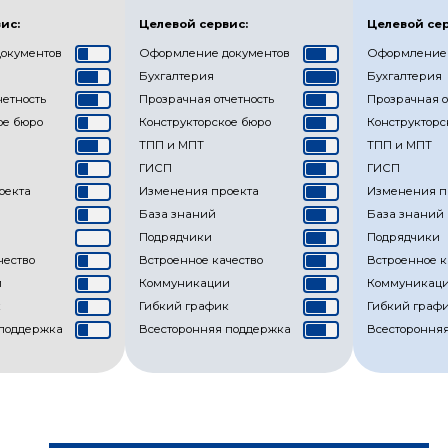
ис:
Целевой сервис:
Целевой сер
окументов
Оформление документов
Оформление 
Бухгалтерия
Бухгалтерия
четность
Прозрачная отчетность
Прозрачная о
ое бюро
Конструкторское бюро
Конструкторс
ТПП и МПТ
ТПП и МПТ
ГИСП
ГИСП
оекта
Изменения проекта
Изменения п
База знаний
База знаний
Подрядчики
Подрядчики
чество
Встроенное качество
Встроенное к
и
Коммуникации
Коммуникац
к
Гибкий график
Гибкий граф
 поддержка
Всесторонняя поддержка
Всестороння