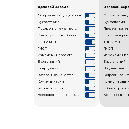
Целевой сервис:
Целевой серв
Оформление документов
Оформление д
Бухгалтерия
Бухгалтерия
Прозрачная отчетность
Прозрачная от
Конструкторское бюро
Конструкторск
ТПП и МПТ
ТПП и МПТ
ГИСП
ГИСП
Изменения проекта
Изменения пр
База знаний
База знаний
Подрядчики
Подрядчики
Встроенное качество
Встроенное ка
Коммуникации
Коммуникаци
Гибкий график
Гибкий графи
Всесторонняя поддержка
Всесторонняя