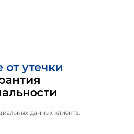
 от утечки
рантия
альности
циальных данных клиента.