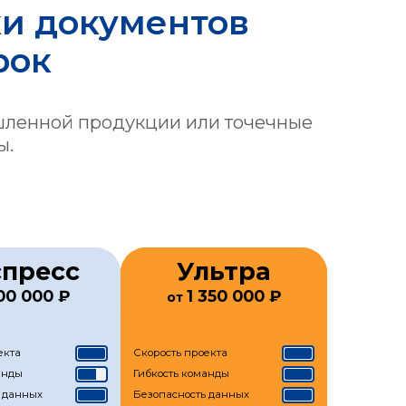
ки документов
рок
шленной продукции или точечные
ы.
спресс
Ультра
00 000 ₽
1 350 000 ₽
от
екта
Скорость проекта
анды
Гибкость команды
 данных
Безопасность данных