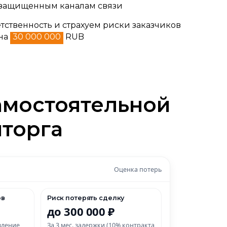
 защищенным каналам связи
тственность и страхуем риски заказчиков
 на
30 000 000
RUB
мостоятельной
торга
Оценка потерь
ов
Риск потерять сделку
до 300 000 ₽
вление
За 3 мес. задержки (10% контракта