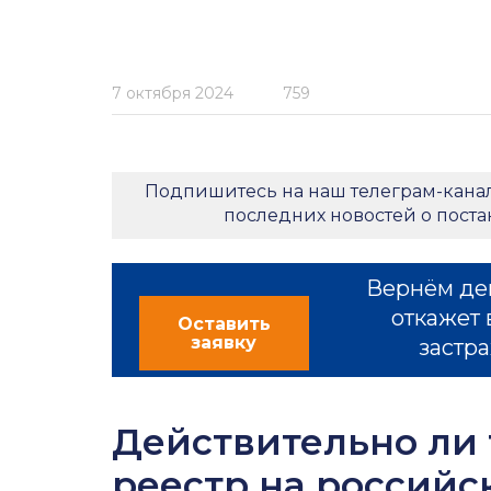
7 октября 2024
759
Подпишитесь на наш телеграм-кана
последних новостей о пост
Вернём де
откажет 
Оставить
заявку
застра
Действительно ли 
реестр на россий