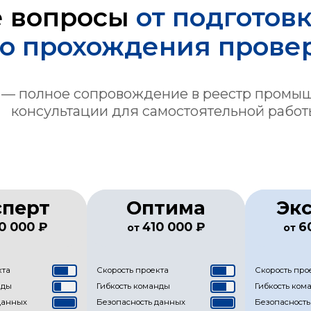
е вопросы
от подготов
о прохождения прове
 — полное сопровождение в реестр промы
консультации для самостоятельной работ
сперт
Оптима
Эк
0 000 ₽
410 000 ₽
6
от
от
кта
Скорость проекта
Скорость про
нды
Гибкость команды
Гибкость ком
данных
Безопасность данных
Безопасность