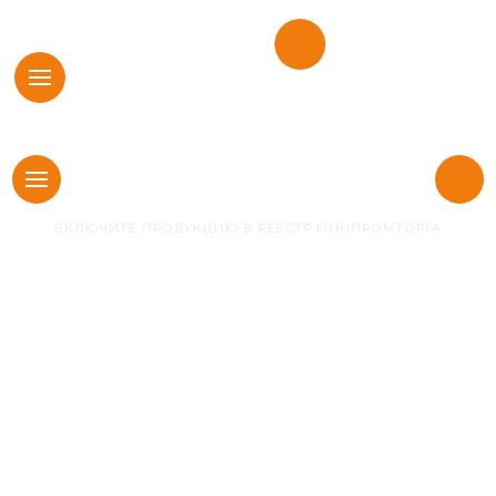
г. Москва,
Найти
Пресненская
Искать:
везде
набережная,
8 800 222 07 05
д. 12, этаж 64, офис 11
(работаем по всей РФ)
Новые
Главная
Новости
правила госзакупок
в 2025 году:
ВКЛЮЧИТЕ ПРОДУКЦИЮ В РЕЕСТР МИНПРОМТОРГА
изменения
Постановления
№1875