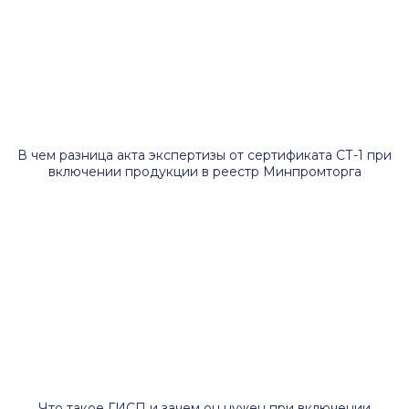
В чем разница акта экспертизы от сертификата СТ-1 при
включении продукции в реестр Минпромторга
Что такое ГИСП и зачем он нужен при включении