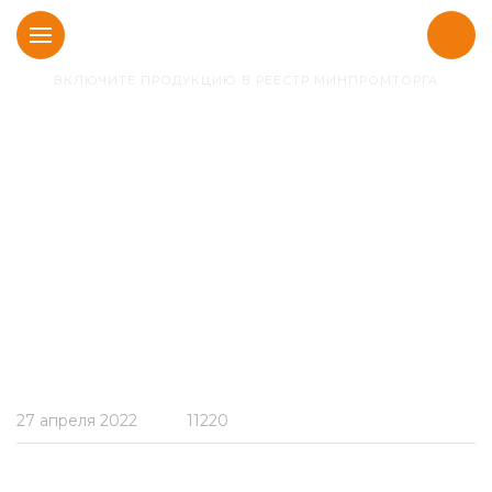
ВКЛЮЧИТЕ ПРОДУКЦИЮ В РЕЕСТР МИНПРОМТОРГА
Главная
Новости
ТПП РФ объявила о
продлении срока
действия
сертификатов СТ-1
27 апреля 2022
11220