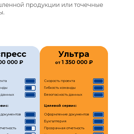
шленной продукции или точечные
ы.
спресс
Ультра
00 000 ₽
1 350 000 ₽
от
екта
Скорость проекта
анды
Гибкость команды
 данных
Безопасность данных
вис:
Целевой сервис:
документов
Оформление документов
Бухгалтерия
тчетность
Прозрачная отчетность