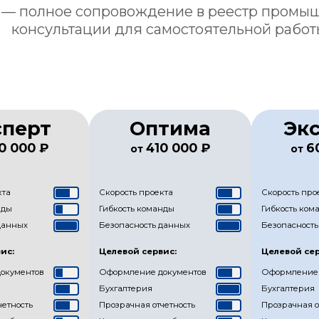
 — полное сопровождение в реестр промы
консультации для самостоятельной работ
сперт
Оптима
Эк
0 000 ₽
410 000 ₽
6
от
от
кта
Скорость проекта
Скорость про
нды
Гибкость команды
Гибкость ком
данных
Безопасность данных
Безопасность
ис:
Целевой сервис:
Целевой сер
окументов
Оформление документов
Оформление 
Бухгалтерия
Бухгалтерия
четность
Прозрачная отчетность
Прозрачная о