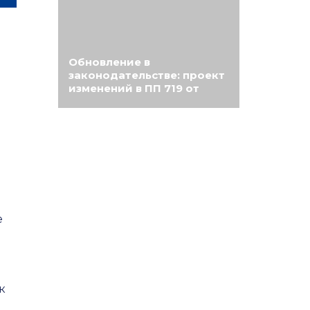
Обновление в
законодательстве: проект
изменений в ПП 719 от
15.08.2024
е
к