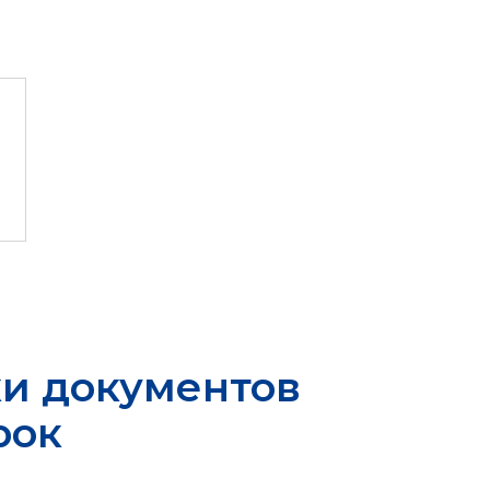
ки документов
рок