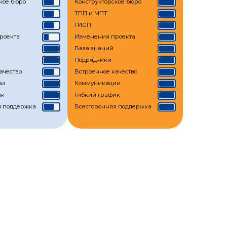
кое бюро
Конструкторское бюро
ТПП и МПТ
ГИСП
роекта
Изменения проекта
База знаний
Подрядчики
ачество
Встроенное качество
ии
Коммуникации
ик
Гибкий график
я поддержка
Всесторонняя поддержка