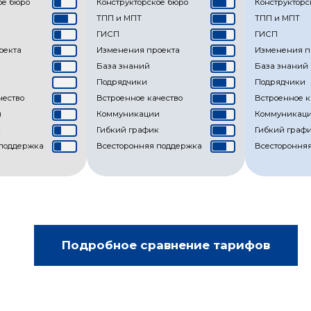
ое бюро
Конструкторское бюро
Конструкторс
ТПП и МПТ
ТПП и МПТ
ГИСП
ГИСП
оекта
Изменения проекта
Изменения п
База знаний
База знаний
Подрядчики
Подрядчики
чество
Встроенное качество
Встроенное к
и
Коммуникации
Коммуникац
к
Гибкий график
Гибкий граф
 поддержка
Всесторонняя поддержка
Всестороння
Подробное сравнение тарифов