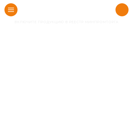
ВКЛЮЧИТЕ ПРОДУКЦИЮ В РЕЕСТР МИНПРОМТОРГА
Главная
Новости
Особенности
электронной подачи
заявок для получения
заключения
о происхождении
продукции на
территории РФ (ПП РФ
№719)