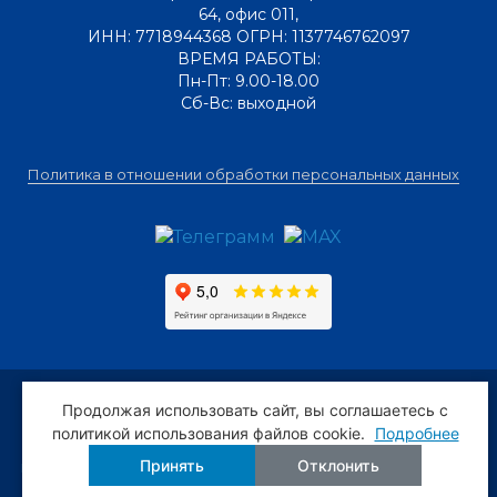
64, офис 011
,
ИНН: 7718944368 ОГРН: 1137746762097
ВРЕМЯ РАБОТЫ:
Пн-Пт: 9.00-18.00
Сб-Вс: выходной
Политика в отношении обработки персональных данных
Предложения и условия, размещённые на сайте, не
Продолжая использовать сайт, вы соглашаетесь c
являются публичной офертой. Мы следим за
политикой использования файлов cookie.
Подробнее
актуальностью и точностью информации, но всё же
Принять
Отклонить
просим уточнять важные для Вас сведения по телефону
или мессенджерам, ибо задержки обновлений и