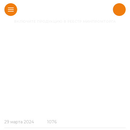
ВКЛЮЧИТЕ ПРОДУКЦИЮ В РЕЕСТР МИНПРОМТОРГА
Главная
Новости
ОТРАСЛЬ
АВТОМОБИЛЕСТРОЕНИЯ
в ПП РФ №719 от 17 июля
2015 года совершила
сальто.
29 марта 2024
1076