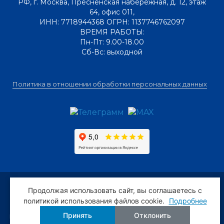
РФ
,
г. Москва
,
Пресненская набережная, д. 12, этаж
64, офис 011
,
ИНН: 7718944368 ОГРН: 1137746762097
ВРЕМЯ РАБОТЫ:
Пн-Пт: 9.00-18.00
Сб-Вс: выходной
Политика в отношении обработки персональных данных
Предложения и условия, размещённые на сайте, не
Продолжая использовать сайт, вы соглашаетесь c
являются публичной офертой. Мы следим за
политикой использования файлов cookie.
Подробнее
актуальностью и точностью информации, но всё же
Принять
Отклонить
просим уточнять важные для Вас сведения по телефону