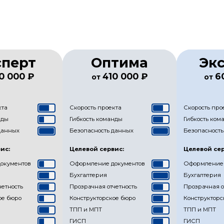
сперт
Оптима
Эк
0 000 ₽
410 000 ₽
6
от
от
кта
Скорость проекта
Скорость про
нды
Гибкость команды
Гибкость ком
данных
Безопасность данных
Безопасность
ис:
Целевой сервис:
Целевой сер
окументов
Оформление документов
Оформление 
Бухгалтерия
Бухгалтерия
четность
Прозрачная отчетность
Прозрачная о
ое бюро
Конструкторское бюро
Конструкторс
ТПП и МПТ
ТПП и МПТ
ГИСП
ГИСП