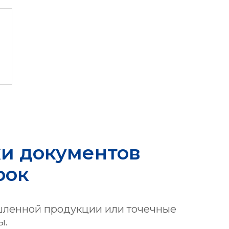
ки документов
рок
шленной продукции или точечные
ы.