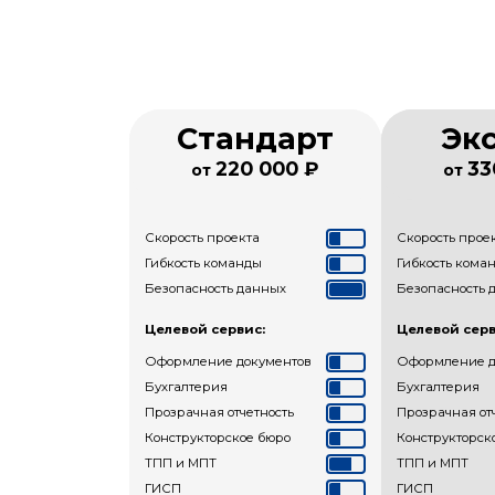
Стандарт
Эк
220 000 ₽
33
от
от
Скорость проекта
Скорость прое
Гибкость команды
Гибкость кома
Безопасность данных
Безопасность 
Целевой сервис:
Целевой серв
Оформление документов
Оформление д
Бухгалтерия
Бухгалтерия
Прозрачная отчетность
Прозрачная от
Конструкторское бюро
Конструкторск
ТПП и МПТ
ТПП и МПТ
ГИСП
ГИСП