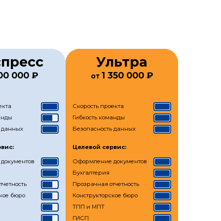
спресс
Ультра
00 000 ₽
1 350 000 ₽
от
екта
Скорость проекта
анды
Гибкость команды
 данных
Безопасность данных
вис:
Целевой сервис:
документов
Оформление документов
Бухгалтерия
тчетность
Прозрачная отчетность
кое бюро
Конструкторское бюро
ТПП и МПТ
ГИСП