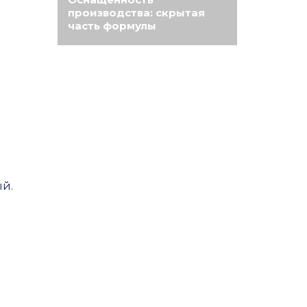
производства: скрытая
часть формулы
локализации
ый.