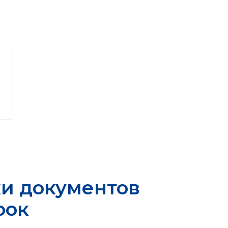
ки документов
рок