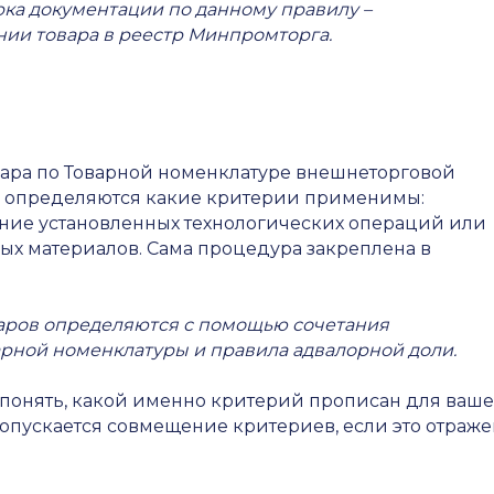
ка документации по данному правилу –
ии товара в реестр Минпромторга.
вара по Товарной номенклатуре внешнеторговой
да определяются какие критерии применимы:
ние установленных технологических операций или
х материалов. Сама процедура закреплена в
аров определяются с помощью сочетания
арной номенклатуры и правила адвалорной доли
.
 понять, какой именно критерий прописан для ваш
допускается совмещение критериев, если это отраж