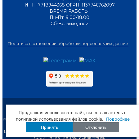
ИНН: 7718944368 ОГРН: 1137746762097
ВРЕМЯ РАБОТЫ:
Пн-Пт: 9.00-18.00
Сб-Вс: выходной
Политика в отношении обработки персональных данных
Предложения и условия, размещённые на сайте, не
Продолжая использовать сайт, вы соглашаетесь c
являются публичной офертой. Мы следим за
актуальностью и точностью информации, но всё же просим
политикой использования файлов cookie.
Подробнее
уточнять важные для Вас сведения по телефону или
Принять
Отклонить
мессенджерам, ибо задержки обновлений и технические
сбои не полностью исключены.