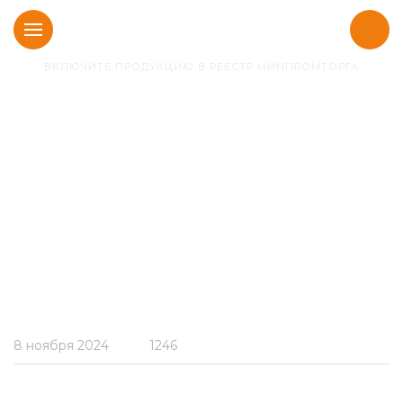
ВКЛЮЧИТЕ ПРОДУКЦИЮ В РЕЕСТР МИНПРОМТОРГА
Главная
Блог
Федеральные сметные
нормативы — что это
такое, и можем ли мы
помочь
8 ноября 2024
1246