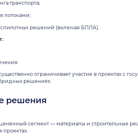
га транспорта;
я потоками;
еспилотных решений (включая БПЛА).
т:
ечения.
 существенно ограничивает участие в проектах с г
ибридных решениях.
ые решения
оценённый сегмент — материалы и строительные р
 проектах.