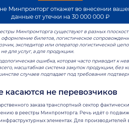
не Минпромторг откажет во внесении вашей
данные от утечки на 30 000 000 ₽
еестры Минпромторга существуют в разных плоскост
е, оформление билетов, логистическое сопровождени
чик, экспедитор или оператор логистической цепоч
не для услуг, а для продукции.
одологическая ошибка, которая часто приводит к н
 всего, масштабная система закупок продукции
, без 
инстве случаев подпадает под требования подтве
е касаются не перевозчиков
дарственного заказа транспортный сектор фактичес
ию в реестры Минпромторга. Речь идёт о подвижно
нфраструктурных элементах. Для производителей в 