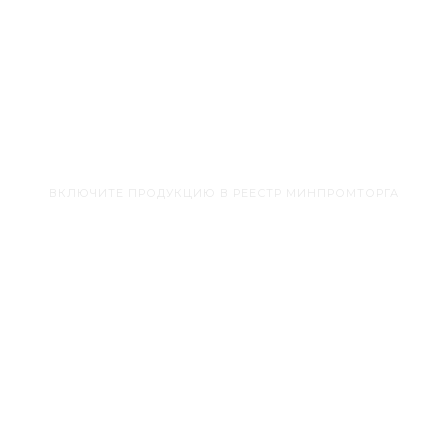
г. Москва, Пресненская набережная,
д. 12, этаж 64, офис 11 (работаем по все
ВКЛЮЧИТЕ ПРОДУКЦИЮ В РЕЕСТР МИНПРОМТОРГА
отрасль и реестры Ми
у начинается не с усл