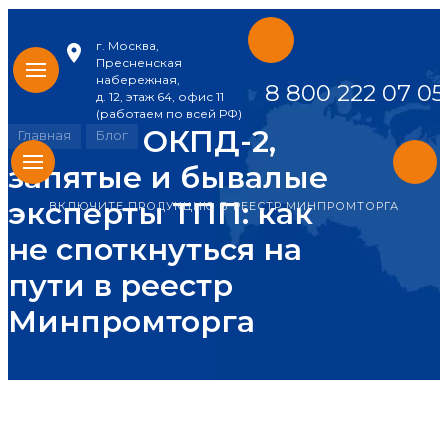
г. Москва,
Найти
Пресненская
Искать:
везде
набережная,
8 800 222 07 05
д. 12, этаж 64, офис 11
(работаем по всей РФ)
ОКПД-2,
Главная
Блог
запятые и бывалые
эксперты ТПП: как
ВКЛЮЧИТЕ ПРОДУКЦИЮ В РЕЕСТР МИНПРОМТОРГА
не споткнуться на
пути в реестр
Минпромторга