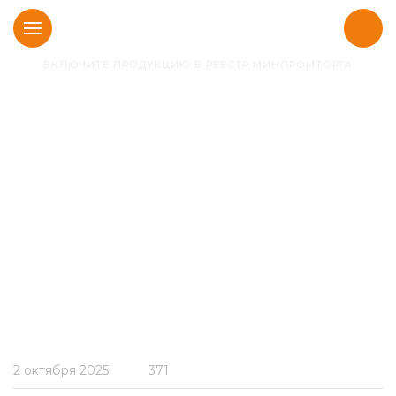
ВКЛЮЧИТЕ ПРОДУКЦИЮ В РЕЕСТР МИНПРОМТОРГА
Главная
Блог
Онлайн-кредит для
промышленных
предприятий при оплате
услуг по сопровождению
в реестр Минпромторга
2 октября 2025
371