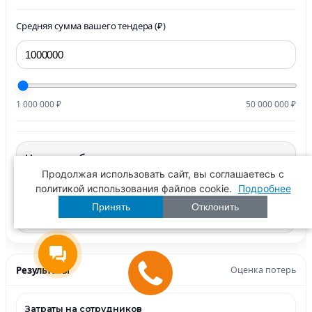
Средняя сумма вашего тендера (₽)
1 000 000 ₽
50 000 000 ₽
Цена ошибки
Продолжая использовать сайт, вы соглашаетесь c
Вероятность отказа Минпромторга при
политикой использования файлов cookie.
Подробнее
самостоятельной подаче — 80%
В 4 из 5 случаев компания теряет время и вынуждена
Принять
Отклонить
переделывать заявку
Результаты
Оценка потерь
Затраты на сотрудников